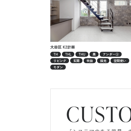
大田区 K2計画
TH
THL
THU
黒
アンダー③
リビング
玄関
吹抜
採光
空間使い
モダン