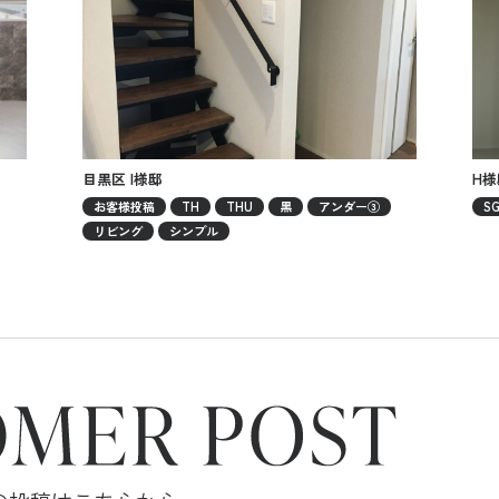
目黒区 I様邸
H様
お客様投稿
TH
THU
黒
アンダー③
S
リビング
シンプル