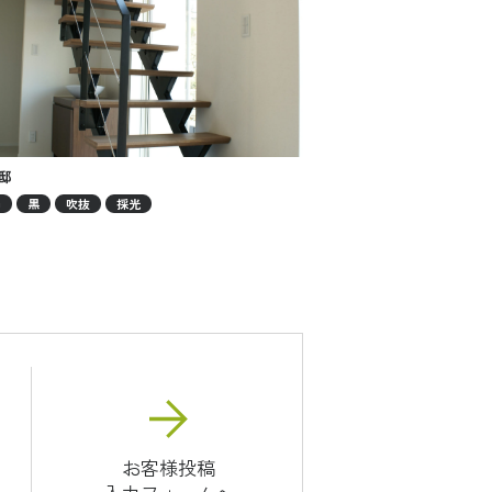
邸
G
黒
吹抜
採光
お客様投稿