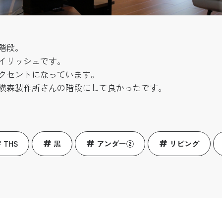
階段。
イリッシュです。
クセントになっています。
横森製作所さんの階段にして良かったです。
THS
黒
アンダー②
リビング