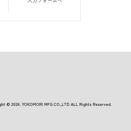
入力フォームへ
ght ©
2026
. YOKOMORI MFG.CO.,LTD ALL Rights Reserved.