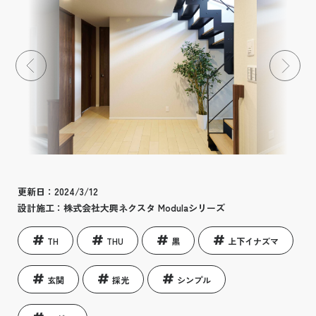
s
ップ
イズ
の流れ
ーム
のある住宅展示場
ンロード
更新日：2024/3/12
設計施工：株式会社大興ネクスタ Modulaシリーズ
TH
THU
黒
上下イナズマ
玄関
採光
シンプル