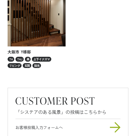
大阪市 Y様邸
TH
THJ
黒
上下イナズマ
リビング
玄関
採光
「システアのある風景」の投稿はこちらから
お客様投稿
入力フォームへ