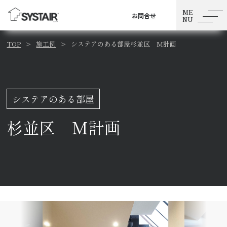
ME
お問合せ
NU
TOP
施工例
システアのある部屋杉並区 M計画
d of steel stairs proposed by YOKOMORI,
システアのある部屋
private residences.
杉並区 M計画
料請求・お問合せ
客様事例の投稿はこちらから
階段ミュージアム