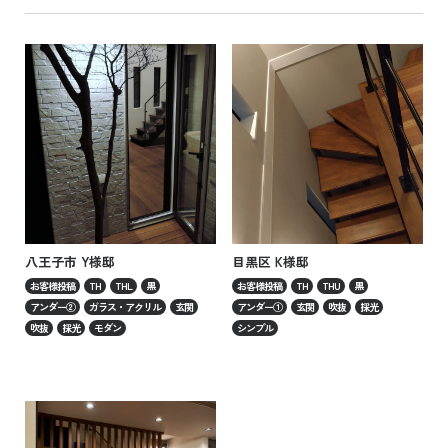
八王子市 Y様邸
目黒区 K様邸
お客様投稿
TH
THL
黒
お客様投稿
TH
THU
黒
アンダー②
ガラス・アクリル
玄関
アンダー①
玄関
吹抜
採光
吹抜
採光
モダン
シンプル